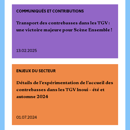
COMMUNIQUÉS ET CONTRIBUTIONS
Transport des contrebasses dans les TGV :
une victoire majeure pour Scène Ensemble !
13.02.2025
ENJEUX DU SECTEUR
Détails de l’expérimentation de l’accueil des
contrebasses dans les TGV Inoui – été et
automne 2024
01.07.2024