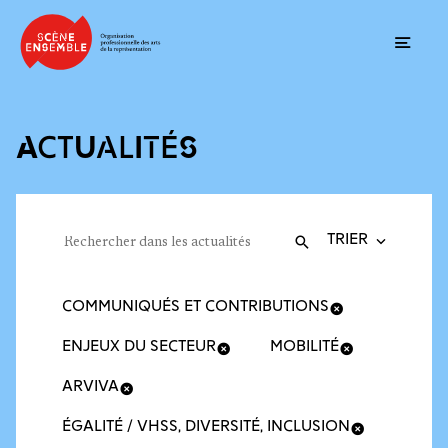
Ouvrir
ACTUALITÉS
Trier la recherche
Filtres des actualités
Rechercher dans les actualités
Valider
Recherche
COMMUNIQUÉS ET CONTRIBUTIONS
ENJEUX DU SECTEUR
MOBILITÉ
ARVIVA
ÉGALITÉ / VHSS, DIVERSITÉ, INCLUSION