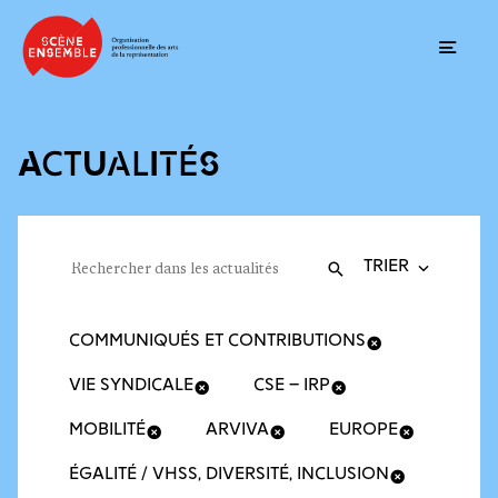
Ouvrir
ACTUALITÉS
Trier la recherche
Filtres des actualités
Rechercher dans les actualités
Valider
Recherche
COMMUNIQUÉS ET CONTRIBUTIONS
VIE SYNDICALE
CSE – IRP
MOBILITÉ
ARVIVA
EUROPE
ÉGALITÉ / VHSS, DIVERSITÉ, INCLUSION