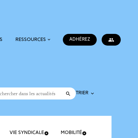
ADHÉREZ
S
RESSOURCES
Trier la recherche
cher dans les actualités
Valider
rche
VIE SYNDICALE
MOBILITÉ