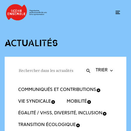
Ouvrir
ACTUALITÉS
Trier la recherche
Filtres des actualités
Rechercher dans les actualités
Valider
Recherche
COMMUNIQUÉS ET CONTRIBUTIONS
VIE SYNDICALE
MOBILITÉ
ÉGALITÉ / VHSS, DIVERSITÉ, INCLUSION
TRANSITION ÉCOLOGIQUE