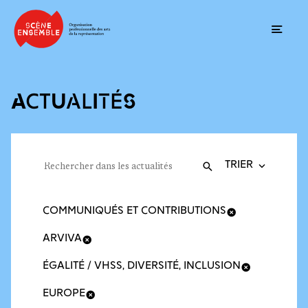
Ouvrir
ACTUALITÉS
Trier la recherche
Filtres des actualités
Rechercher dans les actualités
Valider
Recherche
COMMUNIQUÉS ET CONTRIBUTIONS
ARVIVA
ÉGALITÉ / VHSS, DIVERSITÉ, INCLUSION
EUROPE