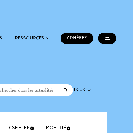
ADHÉREZ
S
RESSOURCES
Trier la recherche
cher dans les actualités
Valider
rche
CSE – IRP
MOBILITÉ