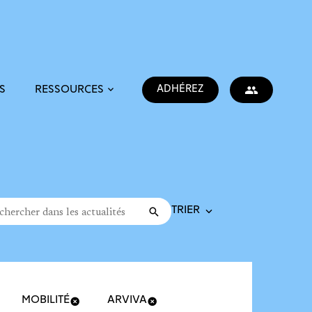
ADHÉREZ
S
RESSOURCES
Trier la recherche
cher dans les actualités
Valider
rche
MOBILITÉ
ARVIVA