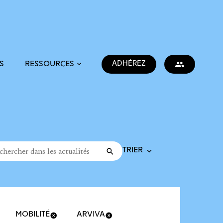
ADHÉREZ
S
RESSOURCES
Trier la recherche
cher dans les actualités
Valider
rche
MOBILITÉ
ARVIVA