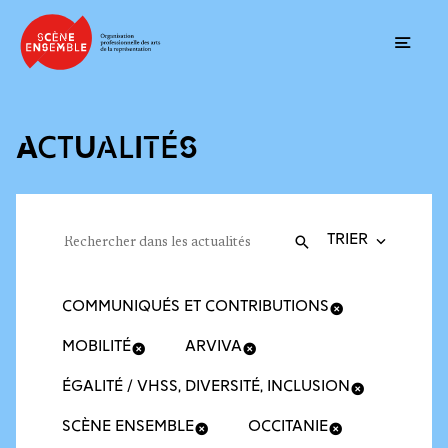
Ouvrir
ACTUALITÉS
Trier la recherche
Filtres des actualités
Rechercher dans les actualités
Valider
Recherche
COMMUNIQUÉS ET CONTRIBUTIONS
MOBILITÉ
ARVIVA
ÉGALITÉ / VHSS, DIVERSITÉ, INCLUSION
SCÈNE ENSEMBLE
OCCITANIE