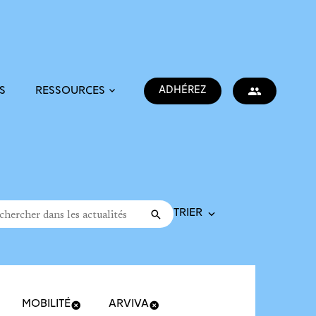
ADHÉREZ
S
RESSOURCES
Trier la recherche
cher dans les actualités
Valider
rche
MOBILITÉ
ARVIVA