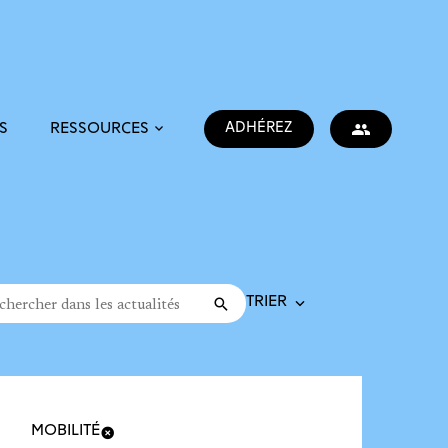
ADHÉREZ
S
RESSOURCES
Trier la recherche
cher dans les actualités
Valider
rche
MOBILITÉ