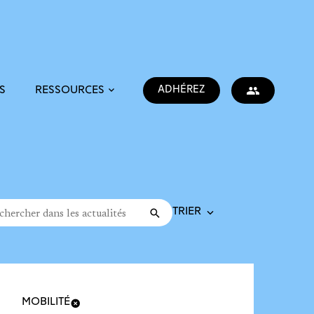
ADHÉREZ
S
RESSOURCES
Trier la recherche
cher dans les actualités
Valider
rche
MOBILITÉ