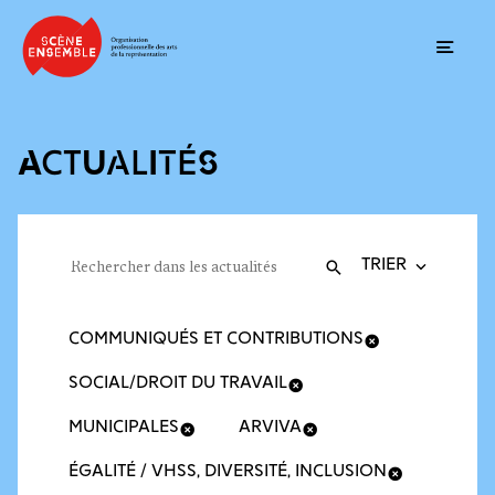
Ouvrir
ACTUALITÉS
Trier la recherche
Filtres des actualités
Rechercher dans les actualités
Valider
Recherche
COMMUNIQUÉS ET CONTRIBUTIONS
SOCIAL/DROIT DU TRAVAIL
MUNICIPALES
ARVIVA
ÉGALITÉ / VHSS, DIVERSITÉ, INCLUSION