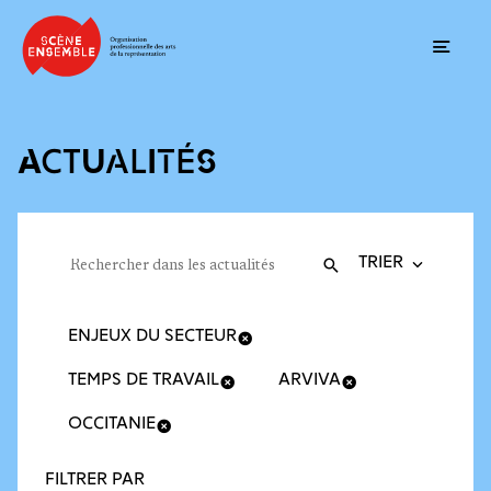
Ouvrir
ACTUALITÉS
Trier la recherche
Filtres des actualités
Rechercher dans les actualités
Valider
Recherche
ENJEUX DU SECTEUR
TEMPS DE TRAVAIL
ARVIVA
OCCITANIE
FILTRER PAR