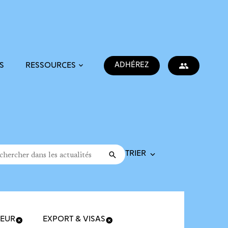
ADHÉREZ
S
RESSOURCES
Trier la recherche
cher dans les actualités
Valider
rche
TEUR
EXPORT & VISAS