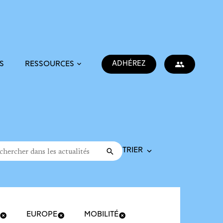
ADHÉREZ
S
RESSOURCES
Trier la recherche
cher dans les actualités
Valider
rche
EUROPE
MOBILITÉ