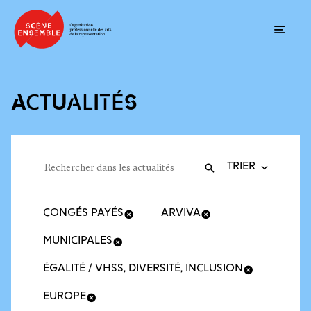
Ouvrir
ACTUALITÉS
Trier la recherche
Filtres des actualités
Rechercher dans les actualités
Valider
Recherche
CONGÉS PAYÉS
ARVIVA
MUNICIPALES
ÉGALITÉ / VHSS, DIVERSITÉ, INCLUSION
EUROPE