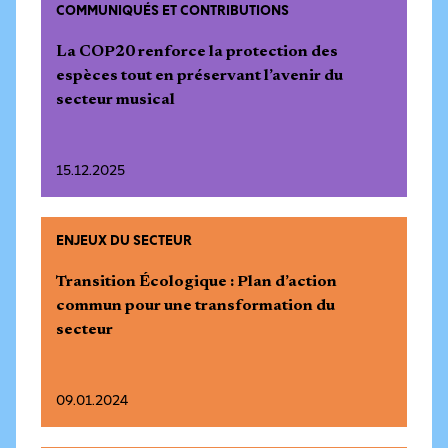
COMMUNIQUÉS ET CONTRIBUTIONS
La COP20 renforce la protection des
espèces tout en préservant l’avenir du
secteur musical
15.12.2025
ENJEUX DU SECTEUR
Transition Écologique : Plan d’action
commun pour une transformation du
secteur
09.01.2024