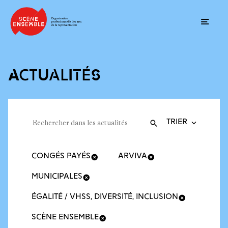
Ouvrir
ACTUALITÉS
Trier la recherche
Filtres des actualités
Rechercher dans les actualités
Valider
Recherche
CONGÉS PAYÉS
ARVIVA
MUNICIPALES
ÉGALITÉ / VHSS, DIVERSITÉ, INCLUSION
SCÈNE ENSEMBLE