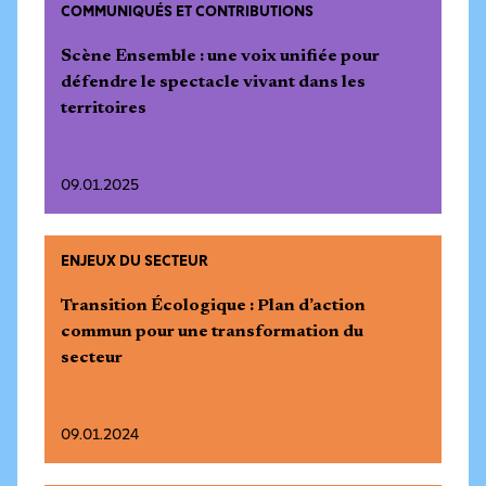
COMMUNIQUÉS ET CONTRIBUTIONS
Scène Ensemble : une voix unifiée pour
défendre le spectacle vivant dans les
territoires
09.01.2025
ENJEUX DU SECTEUR
Transition Écologique : Plan d’action
commun pour une transformation du
secteur
09.01.2024