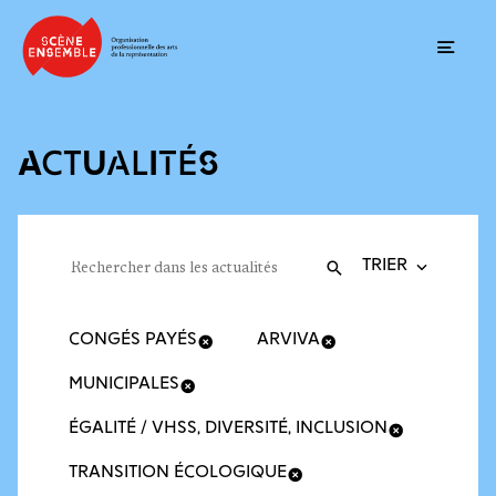
Ouvrir
ACTUALITÉS
Trier la recherche
Filtres des actualités
Rechercher dans les actualités
Valider
Recherche
CONGÉS PAYÉS
ARVIVA
MUNICIPALES
ÉGALITÉ / VHSS, DIVERSITÉ, INCLUSION
TRANSITION ÉCOLOGIQUE