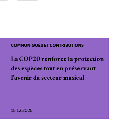
COMMUNIQUÉS ET CONTRIBUTIONS
La COP20 renforce la protection
n
des espèces tout en préservant
l’avenir du secteur musical
15.12.2025