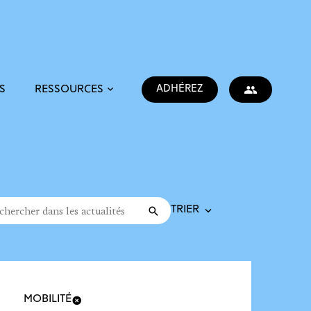
ADHÉREZ
S
RESSOURCES
Trier la recherche
cher dans les actualités
Valider
rche
MOBILITÉ