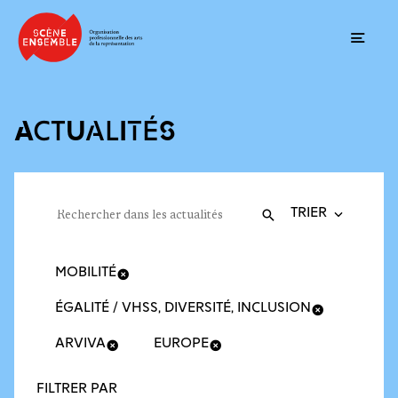
Ouvrir
ACTUALITÉS
Trier la recherche
Filtres des actualités
Rechercher dans les actualités
Valider
Recherche
MOBILITÉ
ÉGALITÉ / VHSS, DIVERSITÉ, INCLUSION
ARVIVA
EUROPE
FILTRER PAR