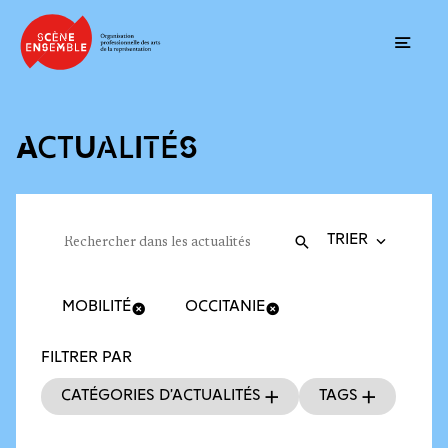
Ouvrir
ACTUALITÉS
Trier la recherche
Filtres des actualités
Rechercher dans les actualités
Valider
Recherche
MOBILITÉ
OCCITANIE
FILTRER PAR
Catégories d’actualités
Tags