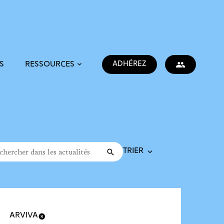
ADHÉREZ
S
RESSOURCES
Trier la recherche
cher dans les actualités
Valider
rche
ARVIVA