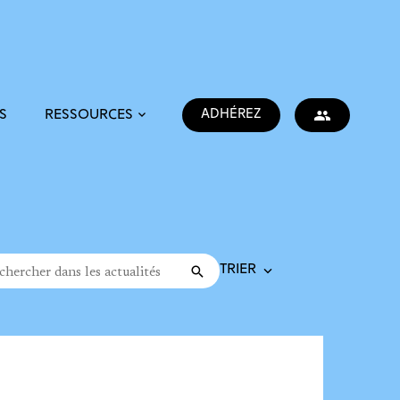
ADHÉREZ
S
RESSOURCES
Trier la recherche
cher dans les actualités
Valider
rche