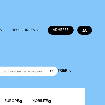
ADHÉREZ
S
RESSOURCES
Trier la recherche
cher dans les actualités
Valider
rche
EUROPE
MOBILITÉ