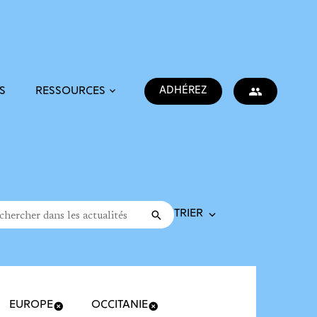
ADHÉREZ
S
RESSOURCES
Trier la recherche
cher dans les actualités
Valider
rche
EUROPE
OCCITANIE