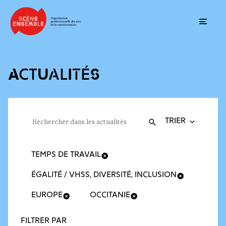
Ouvrir
ACTUALITÉS
Trier la recherche
Filtres des actualités
Rechercher dans les actualités
Valider
Recherche
TEMPS DE TRAVAIL
ÉGALITÉ / VHSS, DIVERSITÉ, INCLUSION
EUROPE
OCCITANIE
FILTRER PAR