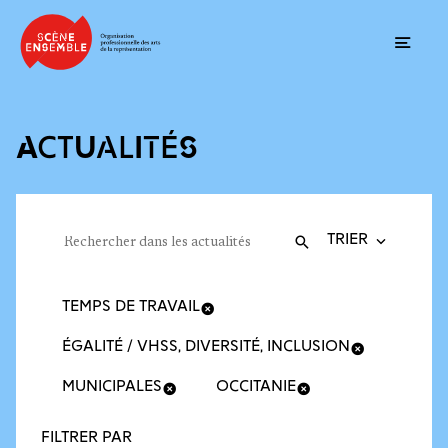
Ouvrir
ACTUALITÉS
Trier la recherche
Filtres des actualités
Rechercher dans les actualités
Valider
Recherche
TEMPS DE TRAVAIL
ÉGALITÉ / VHSS, DIVERSITÉ, INCLUSION
MUNICIPALES
OCCITANIE
FILTRER PAR