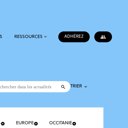
ADHÉREZ
S
RESSOURCES
Trier la recherche
cher dans les actualités
Valider
rche
S
EUROPE
OCCITANIE