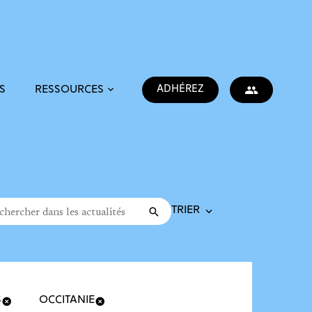
ADHÉREZ
S
RESSOURCES
Trier la recherche
cher dans les actualités
Valider
rche
S
OCCITANIE