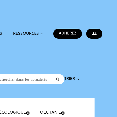
ADHÉREZ
S
RESSOURCES
Trier la recherche
cher dans les actualités
Valider
rche
 ÉCOLOGIQUE
OCCITANIE