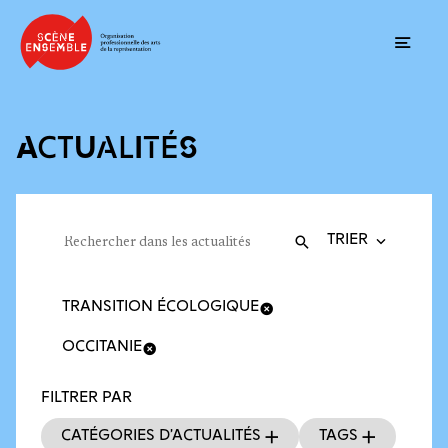
Ouvrir
ACTUALITÉS
Trier la recherche
Filtres des actualités
Rechercher dans les actualités
Valider
Recherche
TRANSITION ÉCOLOGIQUE
OCCITANIE
FILTRER PAR
Catégories d’actualités
Tags