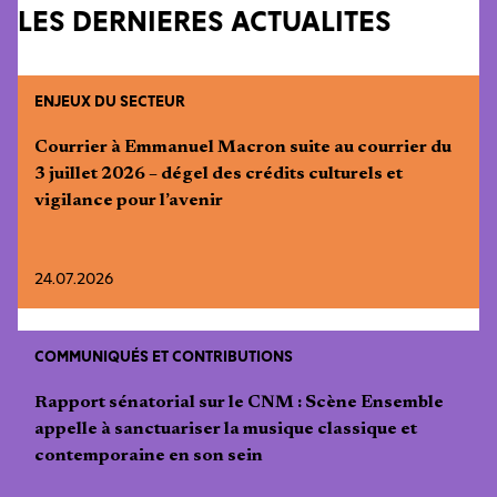
LES DERNIÈRES ACTUALITÉS
ENJEUX DU SECTEUR
Courrier à Emmanuel Macron suite au courrier du
3 juillet 2026 – dégel des crédits culturels et
vigilance pour l’avenir
24.07.2026
COMMUNIQUÉS ET CONTRIBUTIONS
Rapport sénatorial sur le CNM : Scène Ensemble
appelle à sanctuariser la musique classique et
contemporaine en son sein