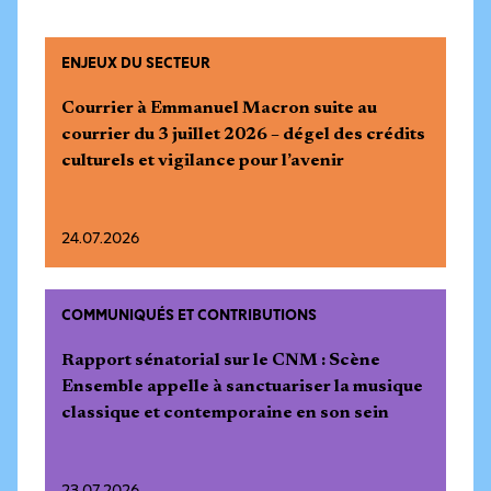
ENJEUX DU SECTEUR
Courrier à Emmanuel Macron suite au
courrier du 3 juillet 2026 – dégel des crédits
culturels et vigilance pour l’avenir
24.07.2026
COMMUNIQUÉS ET CONTRIBUTIONS
Rapport sénatorial sur le CNM : Scène
Ensemble appelle à sanctuariser la musique
classique et contemporaine en son sein