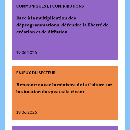
COMMUNIQUÉS ET CONTRIBUTIONS
Face à la multiplication des
déprogrammations, défendre la liberté de
création et de diffusion
19.06.2026
ENJEUX DU SECTEUR
Rencontre avec la ministre de la Culture sur
la situation du spectacle vivant
19.06.2026