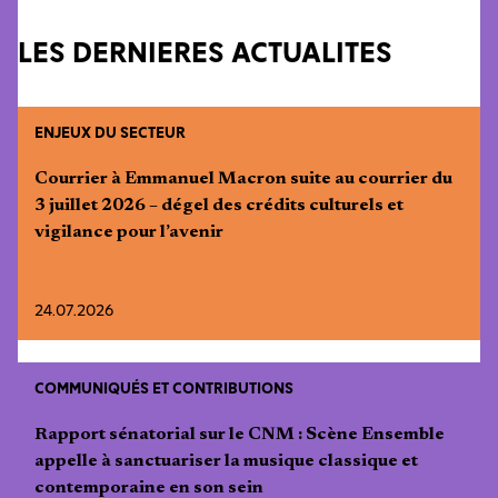
LES DERNIÈRES ACTUALITÉS
ENJEUX DU SECTEUR
Courrier à Emmanuel Macron suite au courrier du
3 juillet 2026 – dégel des crédits culturels et
vigilance pour l’avenir
24.07.2026
COMMUNIQUÉS ET CONTRIBUTIONS
Rapport sénatorial sur le CNM : Scène Ensemble
appelle à sanctuariser la musique classique et
contemporaine en son sein